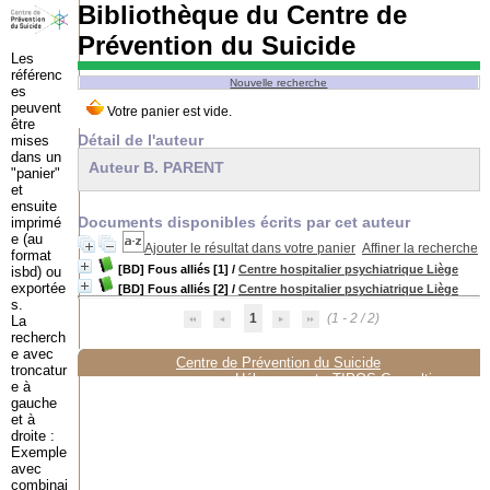
Bibliothèque du Centre de
Prévention du Suicide
Les
référenc
Nouvelle recherche
es
peuvent
être
Détail de l'auteur
mises
dans un
Auteur B. PARENT
"panier"
et
ensuite
Documents disponibles écrits par cet auteur
imprimé
e (au
Ajouter le résultat dans votre panier
Affiner la recherche
format
[BD] Fous alliés [1]
/
Centre hospitalier psychiatrique Liège
isbd) ou
exportée
[BD] Fous alliés [2]
/
Centre hospitalier psychiatrique Liège
s.
1
(1 - 2 / 2)
La
recherch
e avec
Centre de Prévention du Suicide
troncatur
Hébergement :
TIPOS Consulting
e à
gauche
et à
droite :
Exemple
avec
combinai