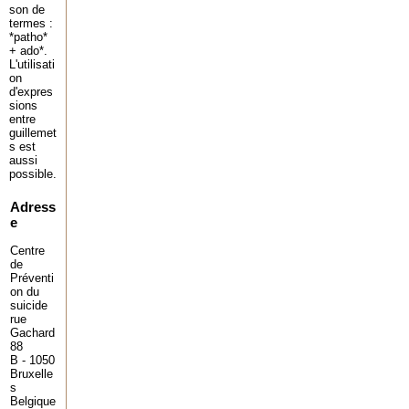
son de
termes :
*patho*
+ ado*.
L'utilisati
on
d'expres
sions
entre
guillemet
s est
aussi
possible.
Adress
e
Centre
de
Préventi
on du
suicide
rue
Gachard
88
B - 1050
Bruxelle
s
Belgique