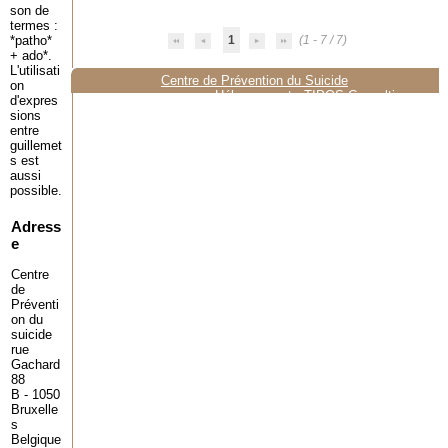
son de
termes :
*patho*
1
(1 - 7 / 7)
+ ado*.
L'utilisati
Centre de Prévention du Suicide
on
Hébergement :
TIPOS Consulting
d'expres
sions
entre
guillemet
s est
aussi
possible.
Adress
e
Centre
de
Préventi
on du
suicide
rue
Gachard
88
B - 1050
Bruxelle
s
Belgique