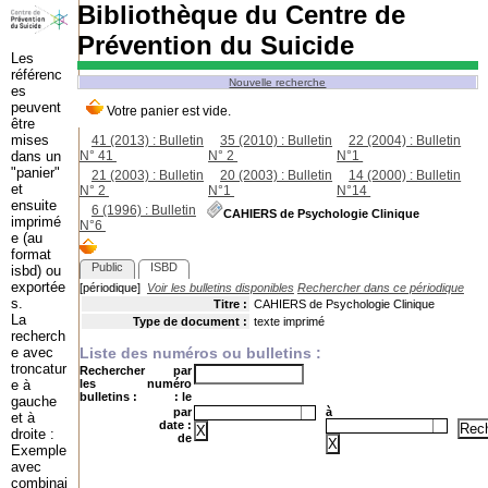
Bibliothèque du Centre de
Prévention du Suicide
Les
référenc
Nouvelle recherche
es
peuvent
être
mises
41 (2013) : Bulletin
35 (2010) : Bulletin
22 (2004) : Bulletin
dans un
N° 41
;
N° 2
;
N°1
;
"panier"
21 (2003) : Bulletin
20 (2003) : Bulletin
14 (2000) : Bulletin
et
N° 2
;
N°1
;
N°14
;
ensuite
6 (1996) : Bulletin
CAHIERS de Psychologie Clinique
imprimé
N°6
;
e (au
format
Public
ISBD
isbd) ou
exportée
[périodique]
Voir les bulletins disponibles
Rechercher dans ce périodique
s.
Titre :
CAHIERS de Psychologie Clinique
La
Type de document :
texte imprimé
recherch
e avec
Liste des numéros ou bulletins :
troncatur
Rechercher
par
e à
les
numéro
bulletins :
: le
gauche
par
à
et à
date :
droite :
de
Exemple
avec
combinai