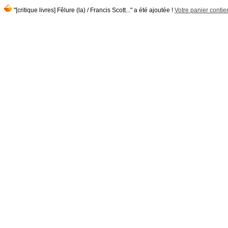
"[critique livres] Fêlure (la) / Francis Scott..." a été ajoutée !
Votre panier contien